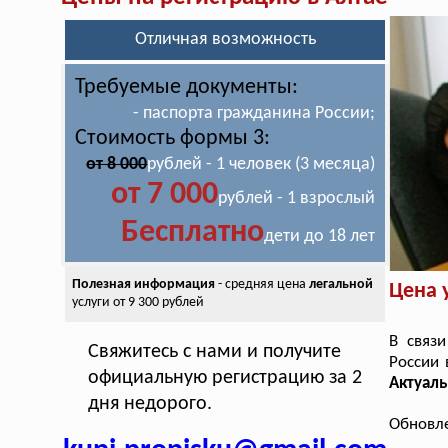
Отличная возможность
Требуемые документы:
- паспорта гражданина России;
Стоимость формы 3:
от 8 000
рублей - 1 человек (3 месяца)
от 7 000
рублей - 1 взрослый
Бесплатно
дети до 18 лет
Полезная информация
- средняя цена
легальной
Цена 
услуги от 9 300 рублей
В связ
Свяжитесь с нами и получите
России 
официальную регистрацию за 2
Актуаль
дня недорого.
Обновле