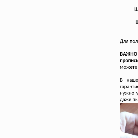
Ш
Для пол
ВАЖНО:
пропис
можете 
В наше
гаранти
нужно у
даже пы