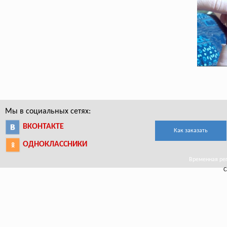
Мы в социальных сетях:
ВКОНТАКТЕ
Как заказать
ОДНОКЛАССНИКИ
Временная реги
С