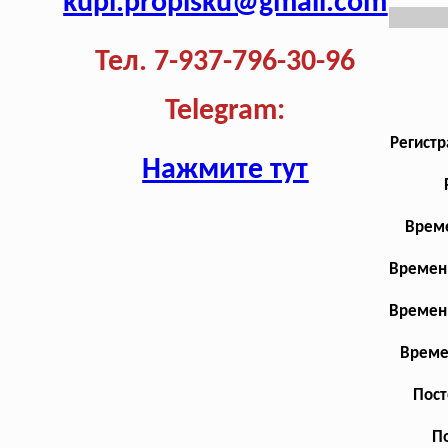
kupi.propisku@gmail.com
Тел. 7-937-796-30-96
Telegram:
Регистр
Нажмите тут
Време
Временн
Временн
Време
Пост
По